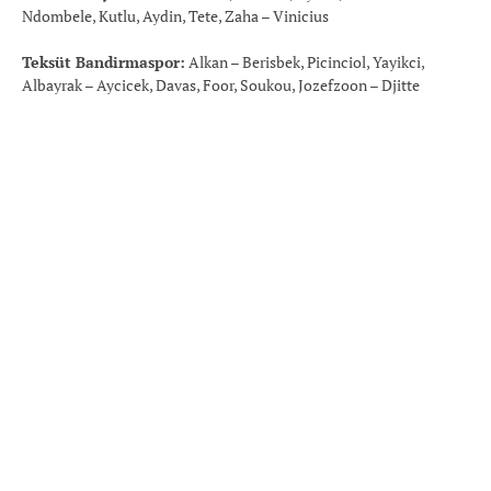
Ndombele, Kutlu, Aydin, Tete, Zaha – Vinicius
Teksüt Bandirmaspor:
Alkan – Berisbek, Picinciol, Yayikci,
Albayrak – Aycicek, Davas, Foor, Soukou, Jozefzoon – Djitte