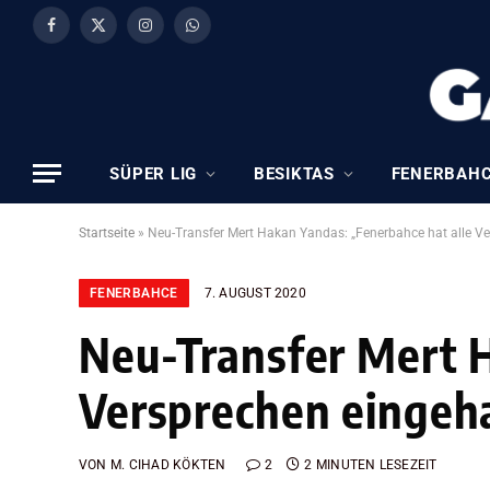
Facebook
X
Instagram
WhatsApp
(Twitter)
SÜPER LIG
BESIKTAS
FENERBAH
Startseite
»
Neu-Transfer Mert Hakan Yandas: „Fenerbahce hat alle Ve
FENERBAHCE
7. AUGUST 2020
Neu-Transfer Mert H
Versprechen eingeha
VON
M. CIHAD KÖKTEN
2
2 MINUTEN LESEZEIT