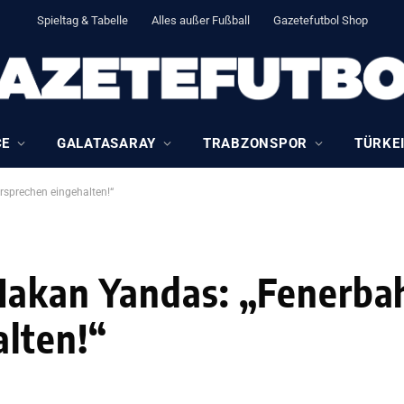
Spieltag & Tabelle
Alles außer Fußball
Gazetefutbol Shop
CE
GALATASARAY
TRABZONSPOR
TÜRKEI
rsprechen eingehalten!“
akan Yandas: „Fenerbah
lten!“