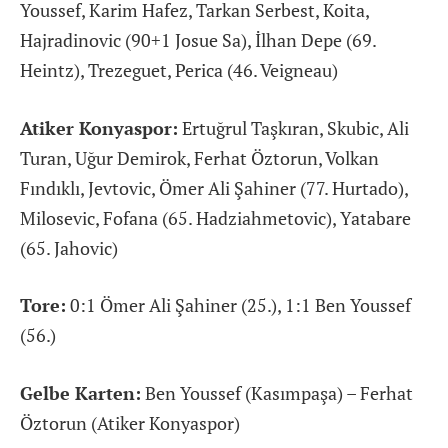
Youssef, Karim Hafez, Tarkan Serbest, Koita,
Hajradinovic (90+1 Josue Sa), İlhan Depe (69.
Heintz), Trezeguet, Perica (46. Veigneau)
Atiker Konyaspor:
Ertuğrul Taşkıran, Skubic, Ali
Turan, Uğur Demirok, Ferhat Öztorun, Volkan
Fındıklı, Jevtovic, Ömer Ali Şahiner (77. Hurtado),
Milosevic, Fofana (65. Hadziahmetovic), Yatabare
(65. Jahovic)
Tore:
0:1 Ömer Ali Şahiner (25.), 1:1 Ben Youssef
(56.)
Gelbe Karten:
Ben Youssef (Kasımpaşa) – Ferhat
Öztorun (Atiker Konyaspor)