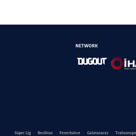
NETWORK
Süper Lig
Besiktas
Fenerbahce
Galatasaray
Trabzonspo