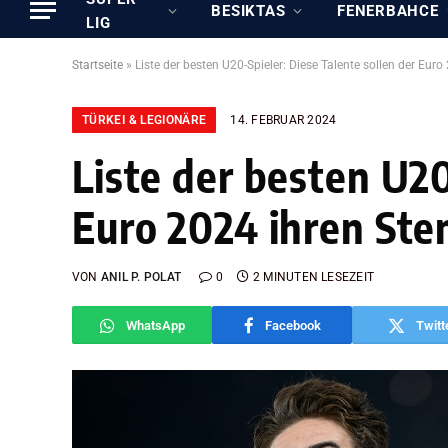
BESIKTAS
FENERBAHCE
LIG
Startseite
»
Liste der besten U20-Spieler: Diese Talente sollen der Eur
TÜRKEI & LEGIONÄRE
14. FEBRUAR 2024
Liste der besten U20
Euro 2024 ihren St
VON
ANIL P. POLAT
0
2 MINUTEN LESEZEIT
WhatsApp
Facebook
Twitt