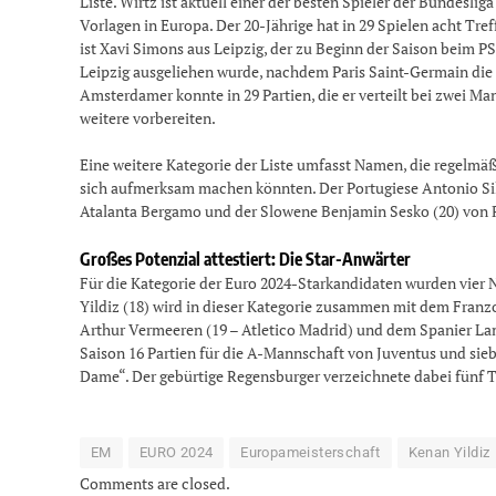
Liste. Wirtz ist aktuell einer der besten Spieler der Bundesli
Vorlagen in Europa. Der 20-Jährige hat in 29 Spielen acht Treff
ist Xavi Simons aus Leipzig, der zu Beginn der Saison beim 
Leipzig ausgeliehen wurde, nachdem Paris Saint-Germain die 
Amsterdamer konnte in 29 Partien, die er verteilt bei zwei Ma
weitere vorbereiten.
Eine weitere Kategorie der Liste umfasst Namen, die regelmäß
sich aufmerksam machen könnten. Der Portugiese Antonio Silva
Atalanta Bergamo und der Slowene Benjamin Sesko (20) von R
Großes Potenzial attestiert: Die Star-Anwärter
Für die Kategorie der Euro 2024-Starkandidaten wurden vier 
Yildiz (18) wird in dieser Kategorie zusammen mit dem Franz
Arthur Vermeeren (19 – Atletico Madrid) und dem Spanier Lami
Saison 16 Partien für die A-Mannschaft von Juventus und sie
Dame“. Der gebürtige Regensburger verzeichnete dabei fünf T
EM
EURO 2024
Europameisterschaft
Kenan Yildiz
Comments are closed.