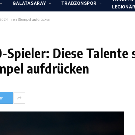
GALATASARAY
TRABZONSPOR
LEGIONÄ
o 2024 ihren Stempel aufdrücken
-Spieler: Diese Talente 
empel aufdrücken
er