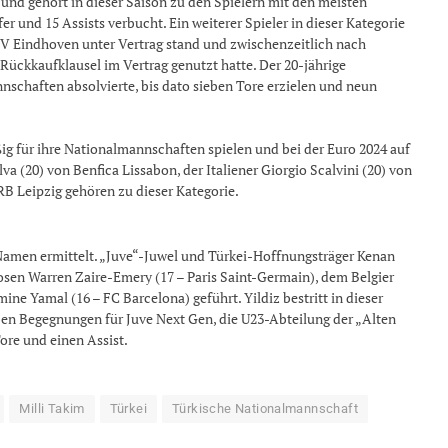
ga und gehört in dieser Saison zu den Spielern mit den meisten
er und 15 Assists verbucht. Ein weiterer Spieler in dieser Kategorie
PSV Eindhoven unter Vertrag stand und zwischenzeitlich nach
Rückkaufklausel im Vertrag genutzt hatte. Der 20-jährige
nnschaften absolvierte, bis dato sieben Tore erzielen und neun
ig für ihre Nationalmannschaften spielen und bei der Euro 2024 auf
 (20) von Benfica Lissabon, der Italiener Giorgio Scalvini (20) von
B Leipzig gehören zu dieser Kategorie.
Namen ermittelt. „Juve“-Juwel und Türkei-Hoffnungsträger Kenan
osen Warren Zaire-Emery (17 – Paris Saint-Germain), dem Belgier
ne Yamal (16 – FC Barcelona) geführt. Yildiz bestritt in dieser
ben Begegnungen für Juve Next Gen, die U23-Abteilung der „Alten
ore und einen Assist.
Milli Takim
Türkei
Türkische Nationalmannschaft