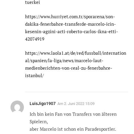
tuerkei
https://www.hurriyet.com.tr/sporarena/son-
dakika-fenerbahce-transferde-marcelo-icin-
kesenin-agzini-acti-roberto-carlos-ikna-etti-
42074919
https://www.laola1.at/de/red/fussball/internation
al/spanien/la-liga/news/marcelo-laut-
medienberichten-von-real-zu-fenerbahce-
istanbul/
LuisJigo1907
Am
2. Juni 2022 15:09
Ich bin kein Fan von Transfers von älteren
Spielern,
aber Marcelo ist schon ein Paradesportler.