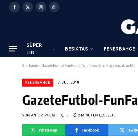
Facebook
X
Instagram
WhatsApp
(Twitter)
SÜPER
BESIKTAS
FENERBAHCE
LIG
Startseite
»
GazeteFutbol-FunFacts: Wie Crouch in Kuyt reichkrachte
FENERBAHCE
7. JULI 2019
GazeteFutbol-FunFac
VON
ANIL P. POLAT
0
2 MINUTEN LESEZEIT
WhatsApp
Facebook
Twitt