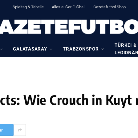
Spieltag & Tabelle
Alles außer Fußball
Gazetefutbol Shop
TÜRKEI &
GALATASARAY
TRABZONSPOR
LEGIONÄ
ts: Wie Crouch in Kuyt 
er