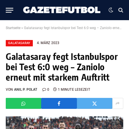
Startseite
»
Galatasaray fegt Istanbulspor bei Test 6:0 weg – Zaniolo erneut mit starkem Auftritt
4. MÄRZ 2023
GALATASARAY
Galatasaray fegt Istanbulspor
bei Test 6:0 weg – Zaniolo
erneut mit starkem Auftritt
VON
ANIL P. POLAT
0
1 MINUTE LESEZEIT