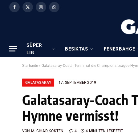
Facebook
X
Instagram
WhatsApp
(Twitter)
SÜPER
BESIKTAS
FENERBAHCE
LIG
Startseite
»
Galatasaray-Coach Terim hat die Champions League-Hym
GALATASARAY
17. SEPTEMBER 2019
Galatasaray-Coach 
Hymne vermisst!
VON
M. CIHAD KÖKTEN
4
4 MINUTEN LESEZEIT