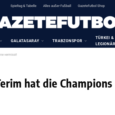
Spieltag & Tabelle
Alles außer Fußball
Gazetefutbol Shop
TÜRKEI &
GALATASARAY
TRABZONSPOR
LEGIONÄ
ne vermisst!
Terim hat die Champions