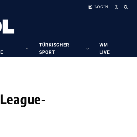
LOGIN
TÜRKISCHER
WM
RE
SPORT
LIVE
 League-