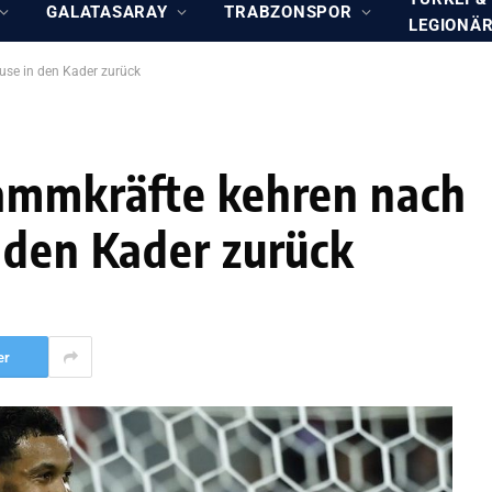
GALATASARAY
TRABZONSPOR
LEGIONÄ
use in den Kader zurück
tammkräfte kehren nach
 den Kader zurück
er