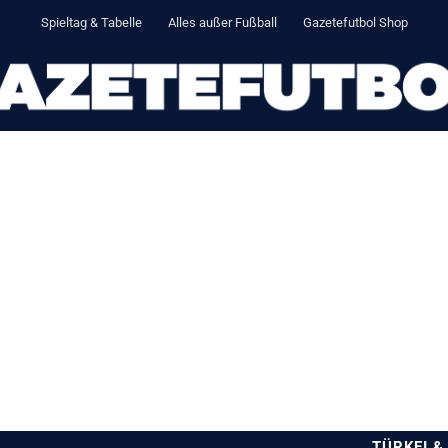
Spieltag & Tabelle
Alles außer Fußball
Gazetefutbol Shop
TÜRKEI &