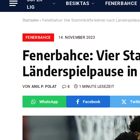
BESIKTAS
FENERBAHCE
LIG
Startseite
»
Fenerbahce: Vier Stammkräfte kehren nach Länderspielpa
FENERBAHCE
14. NOVEMBER 2023
Fenerbahce: Vier S
Länderspielpause in
VON
ANIL P. POLAT
8
1 MINUTE LESEZEIT
WhatsApp
Facebook
Twitt