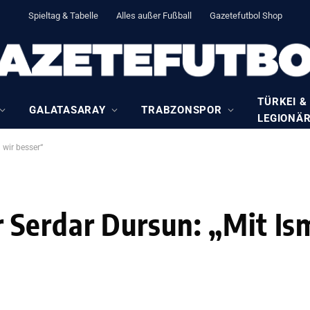
Spieltag & Tabelle
Alles außer Fußball
Gazetefutbol Shop
TÜRKEI &
GALATASARAY
TRABZONSPOR
LEGIONÄ
 wir besser“
Serdar Dursun: „Mit Ism