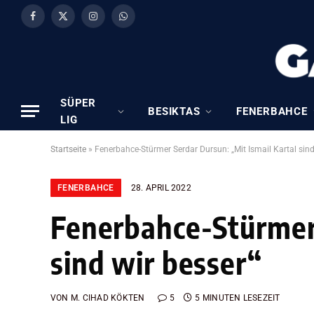
Facebook
X
Instagram
WhatsApp
(Twitter)
SÜPER
BESIKTAS
FENERBAHCE
LIG
Startseite
»
Fenerbahce-Stürmer Serdar Dursun: „Mit Ismail Kartal sind
FENERBAHCE
28. APRIL 2022
Fenerbahce-Stürmer 
sind wir besser“
VON
M. CIHAD KÖKTEN
5
5 MINUTEN LESEZEIT