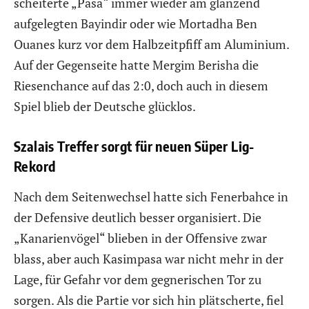
scheiterte „Pasa“ immer wieder am glänzend
aufgelegten Bayindir oder wie Mortadha Ben
Ouanes kurz vor dem Halbzeitpfiff am Aluminium.
Auf der Gegenseite hatte Mergim Berisha die
Riesenchance auf das 2:0, doch auch in diesem
Spiel blieb der Deutsche glücklos.
Szalais Treffer sorgt für neuen Süper Lig-
Rekord
Nach dem Seitenwechsel hatte sich Fenerbahce in
der Defensive deutlich besser organisiert. Die
„Kanarienvögel“ blieben in der Offensive zwar
blass, aber auch Kasimpasa war nicht mehr in der
Lage, für Gefahr vor dem gegnerischen Tor zu
sorgen. Als die Partie vor sich hin plätscherte, fiel