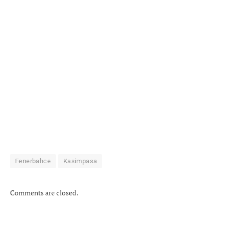
Fenerbahce
Kasimpasa
Comments are closed.