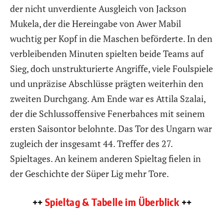
der nicht unverdiente Ausgleich von Jackson
Mukela, der die Hereingabe von Awer Mabil
wuchtig per Kopf in die Maschen beförderte. In den
verbleibenden Minuten spielten beide Teams auf
Sieg, doch unstrukturierte Angriffe, viele Foulspiele
und unpräzise Abschlüsse prägten weiterhin den
zweiten Durchgang. Am Ende war es Attila Szalai,
der die Schlussoffensive Fenerbahces mit seinem
ersten Saisontor belohnte. Das Tor des Ungarn war
zugleich der insgesamt 44. Treffer des 27.
Spieltages. An keinem anderen Spieltag fielen in
der Geschichte der Süper Lig mehr Tore.
++
Spieltag & Tabelle im Überblick
++