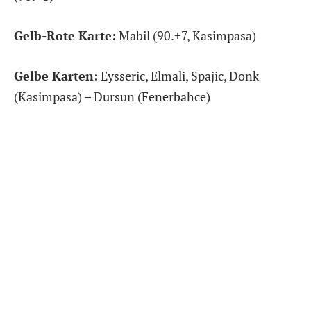
Gelb-Rote Karte:
Mabil (90.+7, Kasimpasa)
Gelbe Karten:
Eysseric, Elmali, Spajic, Donk
(Kasimpasa) – Dursun (Fenerbahce)