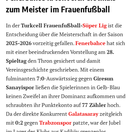
zum Meister im Frauenfußball
In der
Turkcell Frauenfußball-
Süper Lig
ist die
Entscheidung über die Meisterschaft in der Saison
2025-2026
vorzeitig gefallen.
Fenerbahce
hat sich
mit einer beeindruckenden Vorstellung am
28.
Spieltag
den Thron gesichert und damit
Vereinsgeschichte geschrieben. Mit einem
fulminanten
7:0
-Auswärtssieg gegen
Giresun
Sanayispor
ließen die Spielerinnen in Gelb-Blau
keinen Zweifel an ihrer Dominanz aufkommen und
schraubten ihr Punktekonto auf
77 Zähler
hoch.
Da der direkte Konkurrent
Galatasaray
zeitgleich
mit
0:2
gegen
Trabzonspor
patzte, war der Jubel
im Lager des Klubs aus Kadiköy grenzenlos.