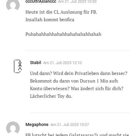
cccUltrAslanccc
Am
21. Juli 2025 10:33
Heute ist die CL Auslosung für FB.
Insallah kommt benfica
Puhahahhahhahahhahahahahhahah
Stabil
Am
21. Juli 2025 12:10
Und dann? Wird dein Privatleben dann besser?
Bekommst du dann von Dursun 1 Mio aufs
Konto überwiesen? Was ändert sich für dich?
Lächerlicher Toy du.
Megaphone
Am
21. Juli 2025 10:07
FB lutscht bei jedem Galatasaray’lı und macht sie