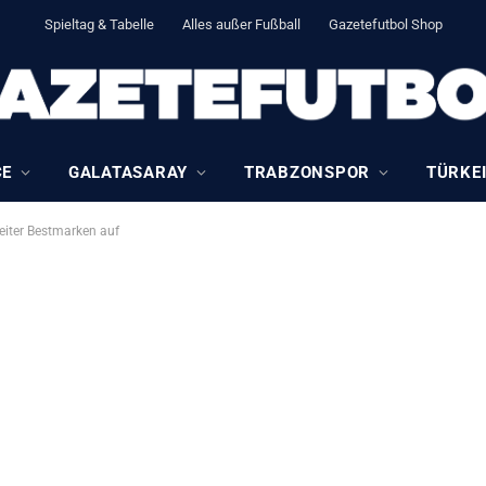
Spieltag & Tabelle
Alles außer Fußball
Gazetefutbol Shop
CE
GALATASARAY
TRABZONSPOR
TÜRKEI
weiter Bestmarken auf