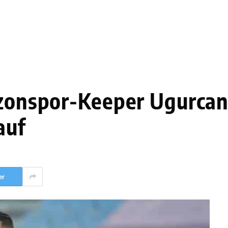
bzonspor-Keeper Ugurcan 
auf
er