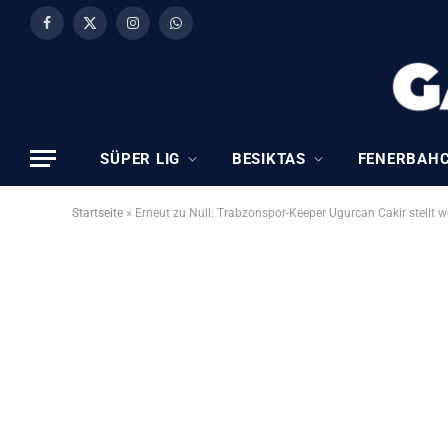
Facebook
X
Instagram
WhatsApp
(Twitter)
SÜPER LIG
BESIKTAS
FENERBAH
Startseite
»
Erneut zu Null: Trabzonspor-Keeper Ugurcan Cakir stellt 