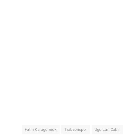
Fatih Karagümrük
Trabzonspor
Ugurcan Cakir