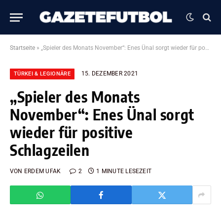
Startseite
»
„Spieler des Monats November“: Enes Ünal sorgt wieder für positive Schlagzeilen
15. DEZEMBER 2021
TÜRKEI & LEGIONÄRE
„Spieler des Monats
November“: Enes Ünal sorgt
wieder für positive
Schlagzeilen
VON
ERDEM UFAK
2
1 MINUTE LESEZEIT