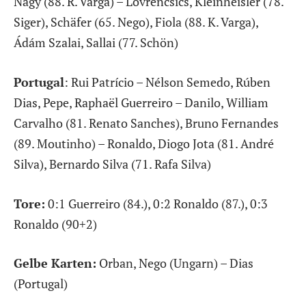
Nagy (88. R. Varga) – Lovrencsics, Kleinheisler (78.
Siger), Schäfer (65. Nego), Fiola (88. K. Varga),
Ádám Szalai, Sallai (77. Schön)
Portugal
: Rui Patrício – Nélson Semedo, Rúben
Dias, Pepe, Raphaël Guerreiro – Danilo, William
Carvalho (81. Renato Sanches), Bruno Fernandes
(89. Moutinho) – Ronaldo, Diogo Jota (81. André
Silva), Bernardo Silva (71. Rafa Silva)
Tore:
0:1 Guerreiro (84.), 0:2 Ronaldo (87.), 0:3
Ronaldo (90+2)
Gelbe Karten:
Orban, Nego (Ungarn) – Dias
(Portugal)