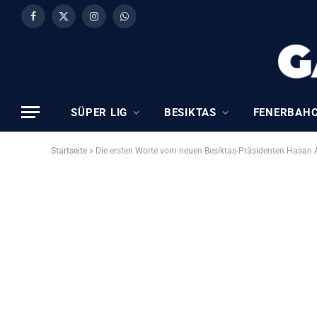
Facebook
X
Instagram
WhatsApp
(Twitter)
SÜPER LIG
BESIKTAS
FENERBAH
Startseite
»
Die ersten Worte vom neuen Besiktas-Präsidenten Hasan 