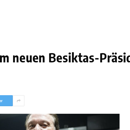
om neuen Besiktas-Präsi
er