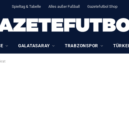
Spieltag & Tabelle
Alles außer Fußball
Gazetefutbol Shop
CE
GALATASARAY
TRABZONSPOR
TÜRKEI
Arat