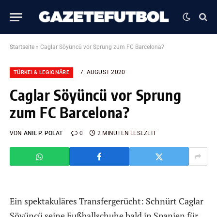
Startseite
»
Caglar Söyüncü vor Sprung zum FC Barcelona?
7. AUGUST 2020
TÜRKEI & LEGIONÄRE
Caglar Söyüncü vor Sprung
zum FC Barcelona?
VON
ANIL P. POLAT
0
2 MINUTEN LESEZEIT
Ein spektakuläres Transfergerücht: Schnürt Caglar
Söyüncü seine Fußballschuhe bald in Spanien für