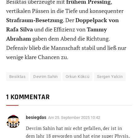
Besiktas überzeugte mit
frühem Pressing
,
vertikalen Pässen in die Tiefe und konsequenter
Strafraum-Besetzung
. Der
Doppelpack von
Rafa Silva
und die Effizienz von
Tammy
Abraham
gaben dem Abend die Richtung.
Defensiv blieb die Mannschaft stabil und ließ nur
wenige klare Chancen zu.
Besiktas
Devrim Sahin
Orkun Kökcü
Sergen Yalcin
1 KOMMENTAR
besiegdas
Am
25. September 2025 10:42
Devrim Sahin hat mir echt gefallen, der ist in
dem Jahr 18 geworden und hat eine super Physis,