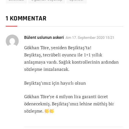
1 KOMMENTAR
Bülent uslunun askeri
Am
17. September 2020 15:21
Gökhan Töre, yeniden Beşiktaş’ta!
Beşiktaş, tecrübeli oyuncu ile 1+1 yıllık
anlaşmaya vardı. Sağlık kontrollerinin ardından
sözleşme imzalanacak.
Beşiktaş’ımız için hayırlı olsun
Gökhan Töre’ye 4 milyon lira garanti ücret
ödenecekmiş. Beşiktaş’ımız lehine müthiş bir
sözleşme.