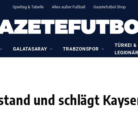
Spieltag & Tabelle
Alles außer Fußball
Gazetefutbol Shop
TÜRKEI &
GALATASARAY
TRABZONSPOR
LEGIONÄ
stand und schlägt Kayse