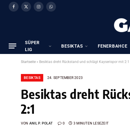
Facebook
X
Instagram
WhatsApp
(Twitter)
SÜPER
BESIKTAS
FENERBAHCE
LIG
Startseite
»
Besiktas dreht Rückstand und schlägt Kayserispor mit 2:1
BESIKTAS
24. SEPTEMBER 2023
Besiktas dreht Rück
2:1
VON
ANIL P. POLAT
0
3 MINUTEN LESEZEIT