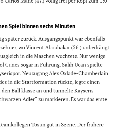
o Carlos Mane (47.) völlig frei per Kopf zum 1:0
en Spiel binnen sechs Minuten
nig später zurück. Ausgangspunkt war ebenfalls
chzehner, wo Vincent Aboubakar (56.) unbedrängt
usgleich in die Maschen wuchtete. Nur wenige
ol Günes sogar in Führung. Salih Ucan spielte
ayserispor. Neuzugang Alex Oxlade-Chamberlain
des in die Startformation rückte, legte einen
en Ball klasse an und tunnelte Kayseris
chwarzen Adler“ zu markieren. Es war das erste
Teamkollegen Tosun gut in Szene. Der frühere