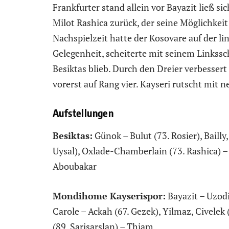
Frankfurter stand allein vor Bayazit ließ 
Milot Rashica zurück, der seine Möglichkeit
Nachspielzeit hatte der Kosovare auf der li
Gelegenheit, scheiterte mit seinem Linkssch
Besiktas blieb. Durch den Dreier verbesser
vorerst auf Rang vier. Kayseri rutscht mit 
Aufstellungen
Besiktas:
Günok – Bulut (73. Rosier), Baill
Uysal), Oxlade-Chamberlain (73. Rashica) –
Aboubakar
Mondihome Kayserispor:
Bayazit – Uzodi
Carole – Ackah (67. Gezek), Yilmaz, Civelek
(89. Sarisarslan) – Thiam