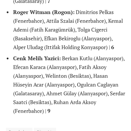
(Galatasaray) |
7
Roger Witman (Rogon):
Dimitrios Pelkas
(Fenerbahce), Attila Szalai (Fenerbahce), Kemal
Ademi (Fatih Karagümrük), Tolga Cigerci
(Basaksehir), Efkan Bekiroglu (Alanyaspor),
Alper Uludag (Ittifak Holding Konyaspor) |
6
Cenk Melih Yazici:
Berkan Kutlu (Alanyaspor),
Efecan Karaca (Alanyaspor), Fatih Aksoy
(Alanyaspor), Welinton (Besiktas), Hasan
Hüseyin Acar (Alanyaspor), Ogulcan Caglayan
(Galatasaray), Ahmet Gülay (Alanyaspor), Serdar
Saatci (Besiktas), Ruhan Arda Aksoy
(Fenerbahce) |
9