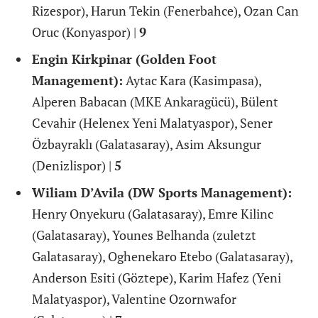
Rizespor), Harun Tekin (Fenerbahce), Ozan Can
Oruc (Konyaspor) |
9
Engin Kirkpinar (Golden Foot
Management):
Aytac Kara (Kasimpasa),
Alperen Babacan (MKE Ankaragücü), Bülent
Cevahir (Helenex Yeni Malatyaspor), Sener
Özbayraklı (Galatasaray), Asim Aksungur
(Denizlispor) |
5
Wiliam D’Avila (DW Sports Management):
Henry Onyekuru (Galatasaray), Emre Kilinc
(Galatasaray), Younes Belhanda (zuletzt
Galatasaray), Oghenekaro Etebo (Galatasaray),
Anderson Esiti (Göztepe), Karim Hafez (Yeni
Malatyaspor), Valentine Ozornwafor