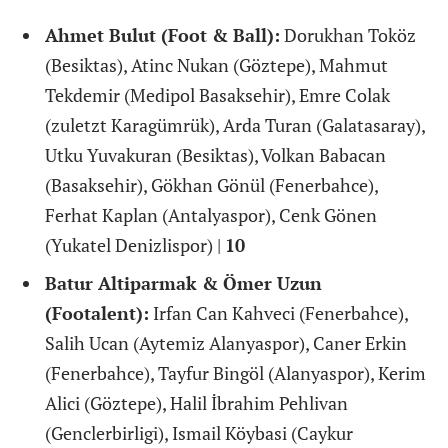
Ahmet Bulut (Foot & Ball):
Dorukhan Toköz
(Besiktas), Atinc Nukan (Göztepe), Mahmut
Tekdemir (Medipol Basaksehir), Emre Colak
(zuletzt Karagümrük), Arda Turan (Galatasaray),
Utku Yuvakuran (Besiktas), Volkan Babacan
(Basaksehir), Gökhan Gönül (Fenerbahce),
Ferhat Kaplan (Antalyaspor), Cenk Gönen
(Yukatel Denizlispor) |
10
Batur Altiparmak & Ömer Uzun
(Footalent):
Irfan Can Kahveci (Fenerbahce),
Salih Ucan (Aytemiz Alanyaspor), Caner Erkin
(Fenerbahce), Tayfur Bingöl (Alanyaspor), Kerim
Alici (Göztepe), Halil İbrahim Pehlivan
(Genclerbirligi), Ismail Köybasi (Caykur