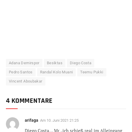
Adana Demirspor
Besiktas
Diego Costa
Pedro Santos
Randal Kolo Muani
Teemu Pukki
Vincent Aboubakar
4 KOMMENTARE
arifaga
Am
10. Juni 2021 21:25
Diego Costa… Mr „ich schieß real im Alleingang