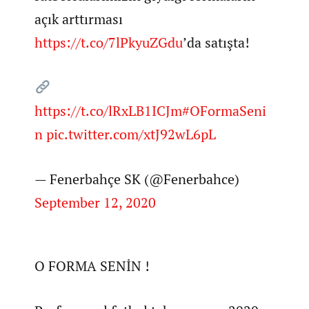
açık arttırması
https://t.co/7lPkyuZGdu
’da satışta!
https://t.co/lRxLB1ICJm
#OFormaSeni
n
pic.twitter.com/xtJ92wL6pL
— Fenerbahçe SK (@Fenerbahce)
September 12, 2020
O FORMA SENİN !