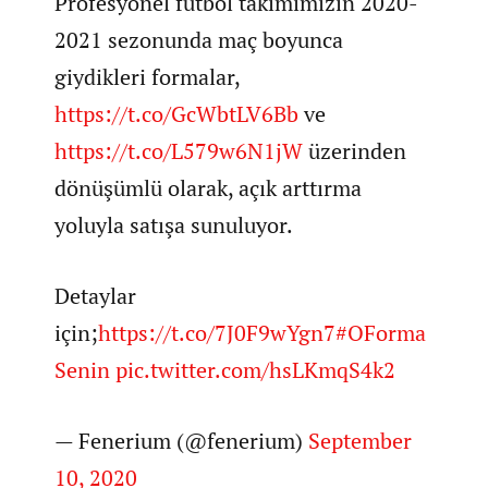
Profesyonel futbol takımımızın 2020-
2021 sezonunda maç boyunca
giydikleri formalar,
https://t.co/GcWbtLV6Bb
ve
https://t.co/L579w6N1jW
üzerinden
dönüşümlü olarak, açık arttırma
yoluyla satışa sunuluyor.
Detaylar
için;
https://t.co/7J0F9wYgn7
#OForma
Senin
pic.twitter.com/hsLKmqS4k2
— Fenerium (@fenerium)
September
10, 2020