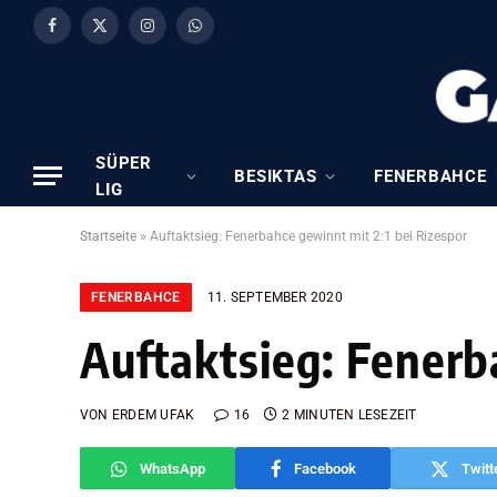
Facebook
X
Instagram
WhatsApp
(Twitter)
SÜPER
BESIKTAS
FENERBAHCE
LIG
Startseite
»
Auftaktsieg: Fenerbahce gewinnt mit 2:1 bei Rizespor
FENERBAHCE
11. SEPTEMBER 2020
Auftaktsieg: Fenerb
VON
ERDEM UFAK
16
2 MINUTEN LESEZEIT
WhatsApp
Facebook
Twitt