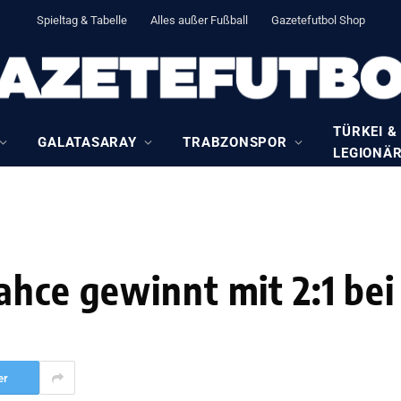
Spieltag & Tabelle
Alles außer Fußball
Gazetefutbol Shop
TÜRKEI &
GALATASARAY
TRABZONSPOR
LEGIONÄ
ahce gewinnt mit 2:1 bei
er