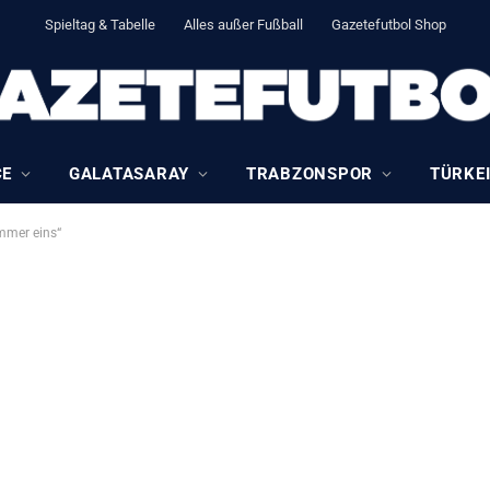
Spieltag & Tabelle
Alles außer Fußball
Gazetefutbol Shop
CE
GALATASARAY
TRABZONSPOR
TÜRKEI
ummer eins“