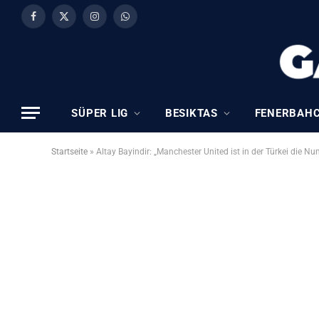
Facebook
X
Instagram
WhatsApp
(Twitter)
SÜPER LIG
BESIKTAS
FENERBAH
Startseite
»
Altay Bayindir: „Manchester United ist in der Türkei die N