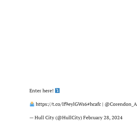
Enter here!
https://t.co/If9eylGWs6
#hcafc
|
@Corendon_A
— Hull City (@HullCity)
February 28, 2024