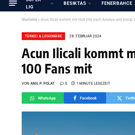
BESIKTAS
FENERBAHCE
LIG
Startseite
»
Acun Ilicali kommt mit Hull City nach Antalya und bringt
TÜRKEI & LEGIONÄRE
28. FEBRUAR 2024
Acun Ilicali kommt m
100 Fans mit
VON
ANIL P. POLAT
0
1 MINUTE LESEZEIT
WhatsApp
Facebook
Twitt