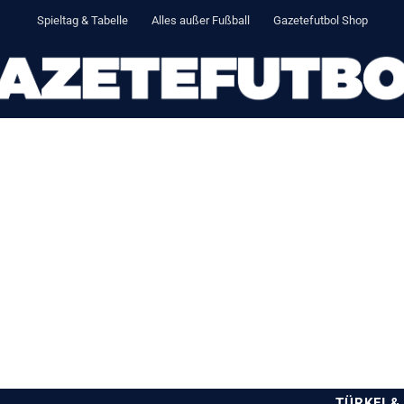
Spieltag & Tabelle
Alles außer Fußball
Gazetefutbol Shop
TÜRKEI &