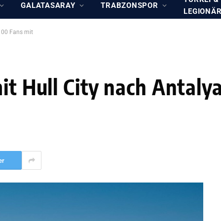
GALATASARAY
TRABZONSPOR
LEGIONÄ
 100 Fans mit
it Hull City nach Antaly
er