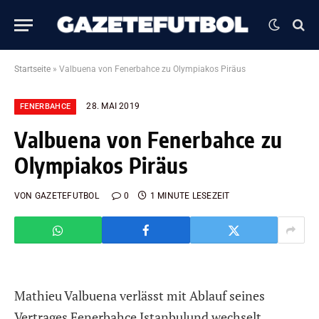
Startseite
»
Valbuena von Fenerbahce zu Olympiakos Piräus
28. MAI 2019
FENERBAHCE
Valbuena von Fenerbahce zu
Olympiakos Piräus
VON
GAZETEFUTBOL
0
1 MINUTE LESEZEIT
Mathieu Valbuena
verlässt mit Ablauf seines
Vertrages
Fenerbahce Istanbul
und wechselt