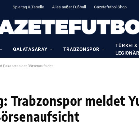
Spieltag & Tabelle
Alles außer Fußball
Gazetefutbol Shop
TÜRKEI &
GALATASARAY
TRABZONSPOR
LEGIONÄ
nd Bakasetas der Börsenaufsicht
ug: Trabzonspor meldet Y
örsenaufsicht