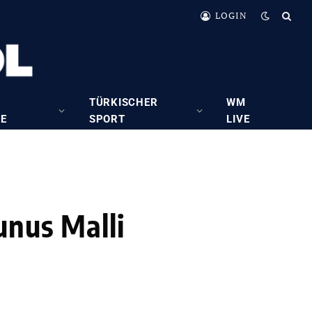
LOGIN
TÜRKISCHER
WM
RE
SPORT
LIVE
unus Malli