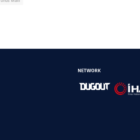
Yunus Malli
NETWORK