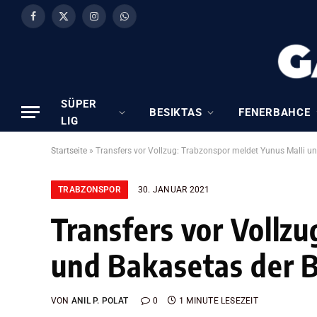
Facebook
X
Instagram
WhatsApp
(Twitter)
SÜPER
BESIKTAS
FENERBAHCE
LIG
Startseite
»
Transfers vor Vollzug: Trabzonspor meldet Yunus Malli u
TRABZONSPOR
30. JANUAR 2021
Transfers vor Vollz
und Bakasetas der B
VON
ANIL P. POLAT
0
1 MINUTE LESEZEIT