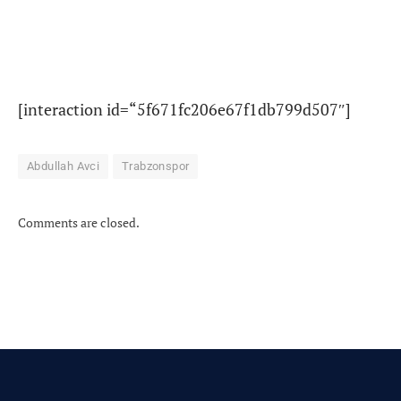
[interaction id=“5f671fc206e67f1db799d507″]
Abdullah Avci
Trabzonspor
Comments are closed.