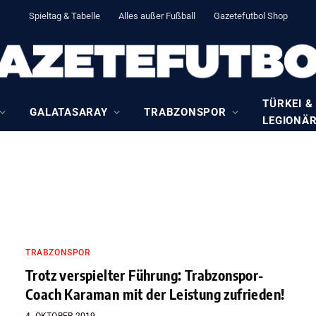
Spieltag & Tabelle
Alles außer Fußball
Gazetefutbol Shop
TÜRKEI &
GALATASARAY
TRABZONSPOR
LEGIONÄ
TRABZONSPOR
Trotz verspielter Führung: Trabzonspor-
Coach Karaman mit der Leistung zufrieden!