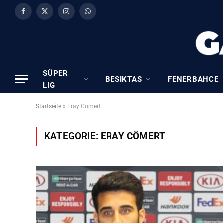
Facebook
X
Instagram
WhatsApp
(Twitter)
SÜPER
BESIKTAS
FENERBAHCE
LIG
Startseite
»
Eray Cömert
KATEGORIE:
ERAY CÖMERT