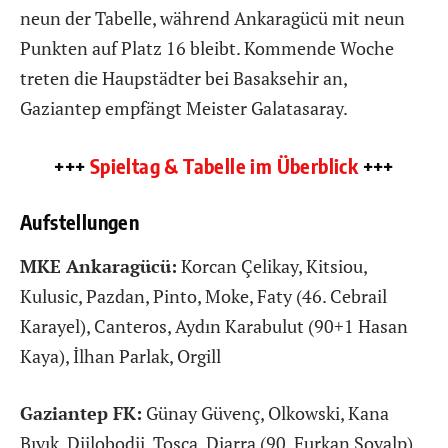
neun der Tabelle, während Ankaragücü mit neun
Punkten auf Platz 16 bleibt. Kommende Woche
treten die Haupstädter bei Basaksehir an,
Gaziantep empfängt Meister Galatasaray.
+++
Spieltag & Tabelle im Überblick
+++
Aufstellungen
MKE Ankaragücü:
Korcan Çelikay, Kitsiou,
Kulusic, Pazdan, Pinto, Moke, Faty (46. Cebrail
Karayel), Canteros, Aydın Karabulut (90+1 Hasan
Kaya), İlhan Parlak, Orgill
Gaziantep FK:
Günay Güvenç, Olkowski, Kana
Bıyık, Djilobodji, Tosca, Diarra (90. Furkan Soyalp),