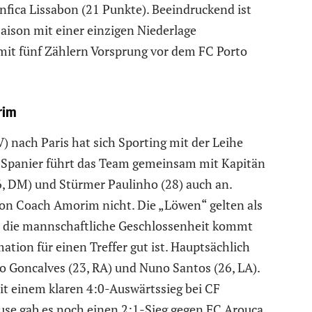
nfica Lissabon (21 Punkte). Beeindruckend ist
Saison mit einer einzigen Niederlage
mit fünf Zählern Vorsprung vor dem FC Porto
rim
nach Paris hat sich Sporting mit der Leihe
er Spanier führt das Team gemeinsam mit Kapitän
26, DM) und Stürmer Paulinho (28) auch an.
von Coach Amorim nicht. Die „Löwen“ gelten als
er die mannschaftliche Geschlossenheit kommt
ation für einen Treffer gut ist. Hauptsächlich
 Goncalves (23, RA) und Nuno Santos (26, LA).
mit einem klaren 4:0-Auswärtssieg bei CF
ause gab es noch einen 2:1-Sieg gegen FC Arouca