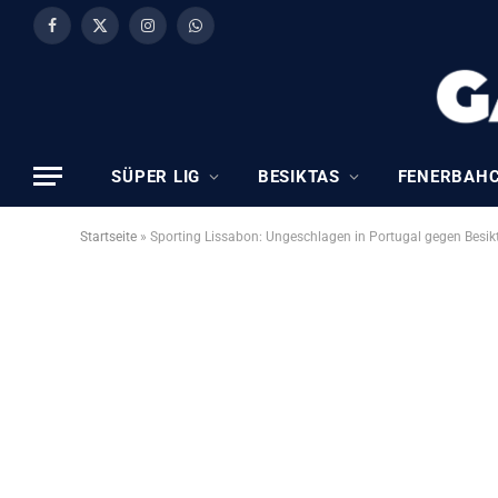
Facebook
X
Instagram
WhatsApp
(Twitter)
SÜPER LIG
BESIKTAS
FENERBAH
Startseite
»
Sporting Lissabon: Ungeschlagen in Portugal gegen Besik