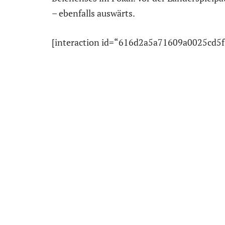
– ebenfalls auswärts.
[interaction id=“616d2a5a71609a0025cd5f