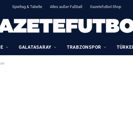
Spieltag & Tabelle
Alles außer Fußball
Gazetefutbol Shop
CE
GALATASARAY
TRABZONSPOR
TÜRKEI
tas