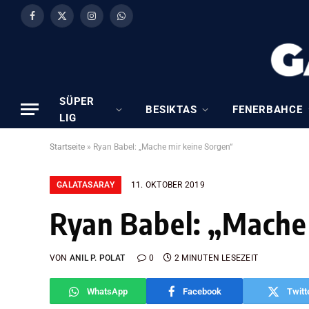
Facebook
X
Instagram
WhatsApp
(Twitter)
SÜPER
BESIKTAS
FENERBAHCE
LIG
Startseite
»
Ryan Babel: „Mache mir keine Sorgen“
GALATASARAY
11. OKTOBER 2019
Ryan Babel: „Mache
VON
ANIL P. POLAT
0
2 MINUTEN LESEZEIT
WhatsApp
Facebook
Twitt