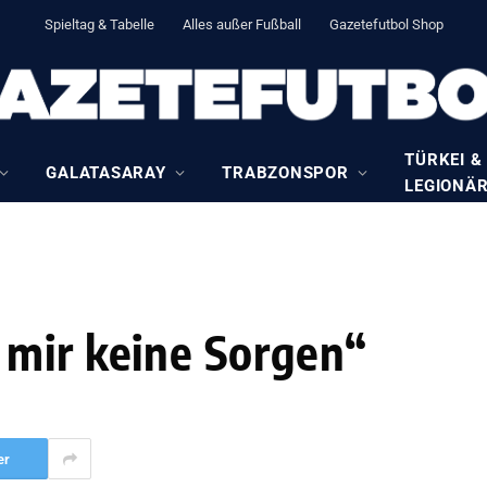
Spieltag & Tabelle
Alles außer Fußball
Gazetefutbol Shop
TÜRKEI &
GALATASARAY
TRABZONSPOR
LEGIONÄ
 mir keine Sorgen“
er