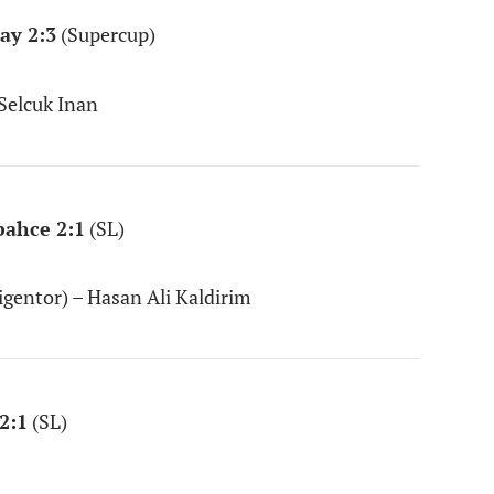
ay 2:3
(Supercup)
 Selcuk Inan
bahce 2:1
(SL)
Eigentor) – Hasan Ali Kaldirim
2:1
(SL)