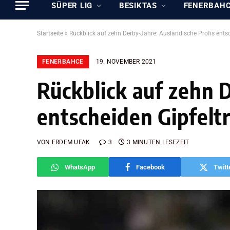
SÜPER LIG
BESIKTAS
FENERBAH
Startseite
»
Rückblick auf zehn Derby-Jahre: Ausländische Profis entsc
FENERBAHCE
19. NOVEMBER 2021
Rückblick auf zehn 
entscheiden Gipfelt
VON
ERDEM UFAK
3
3 MINUTEN LESEZEIT
WhatsApp
Facebook
Twitt