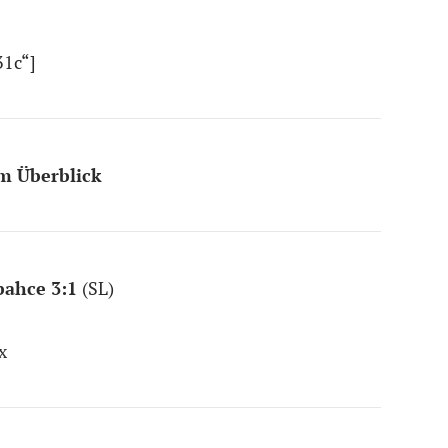
31c“]
im Überblick
bahce 3:1
(SL)
x