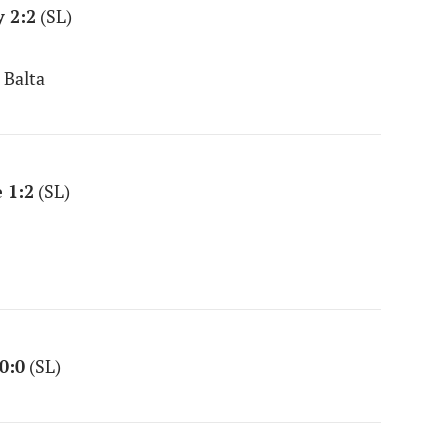
 2:2
(SL)
 Balta
 1:2
(SL)
0:0
(SL)