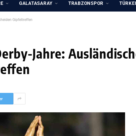
CE
GALATASARAY
TRABZONSPOR
TÜRKEI
heiden Gipfeltreffen
Derby-Jahre: Ausländisch
reffen
er