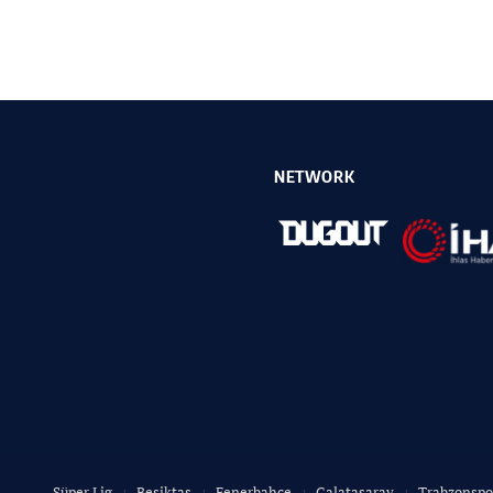
NETWORK
Süper Lig
Besiktas
Fenerbahce
Galatasaray
Trabzonspo