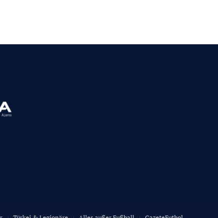
r
Türkei & Legionäre
Alles außer Fußball
GazeteFutbol