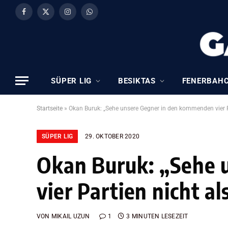
Facebook
X
Instagram
WhatsApp
(Twitter)
SÜPER LIG
BESIKTAS
FENERBAH
Startseite
»
Okan Buruk: „Sehe unsere Gegner in den kommenden vier Pa
SÜPER LIG
29. OKTOBER 2020
Okan Buruk: „Sehe 
vier Partien nicht al
VON
MIKAIL UZUN
1
3 MINUTEN LESEZEIT