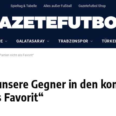
Spieltag & Tabelle
Alles außer Fußball
Gazetefutbol Shop
CE
GALATASARAY
TRABZONSPOR
TÜRKEI
rtien nicht als Favorit“
unsere Gegner in den 
s Favorit“