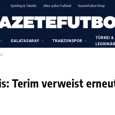
Spieltag & Tabelle
Alles außer Fußball
Gazetefutbol Shop
TÜRKEI &
GALATASARAY
TRABZONSPOR
LEGIONÄ
uar
is: Terim verweist erneu