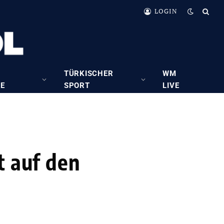
LOGIN
TÜRKISCHER
WM
RE
SPORT
LIVE
t auf den