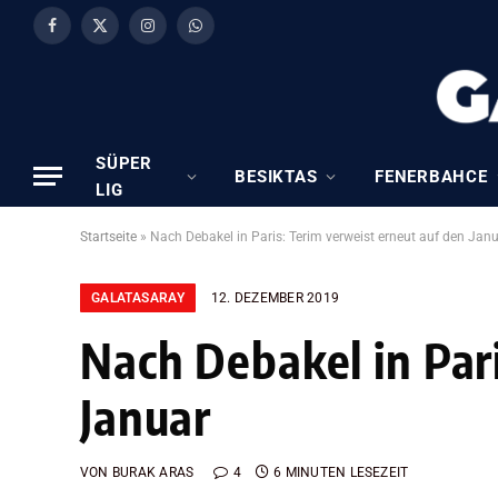
Facebook
X
Instagram
WhatsApp
(Twitter)
SÜPER
BESIKTAS
FENERBAHCE
LIG
Startseite
»
Nach Debakel in Paris: Terim verweist erneut auf den Jan
GALATASARAY
12. DEZEMBER 2019
Nach Debakel in Par
Januar
VON
BURAK ARAS
4
6 MINUTEN LESEZEIT