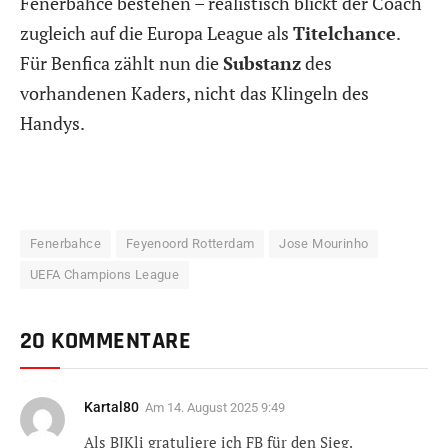
Fenerbahce bestehen – realistisch blickt der Coach
zugleich auf die Europa League als
Titelchance
.
Für Benfica zählt nun die
Substanz
des
vorhandenen Kaders, nicht das Klingeln des
Handys.
Fenerbahce
Feyenoord Rotterdam
Jose Mourinho
UEFA Champions League
20 KOMMENTARE
Kartal80
Am
14. August 2025 9:49
Als BJKli gratuliere ich FB für den Sieg.