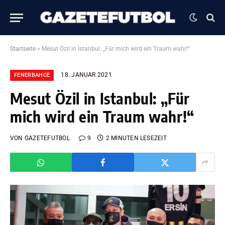
Startseite
»
Mesut Özil in Istanbul: „Für mich wird ein Traum wahr!“
18. JANUAR 2021
FENERBAHCE
Mesut Özil in Istanbul: „Für
mich wird ein Traum wahr!“
VON
GAZETEFUTBOL
9
2 MINUTEN LESEZEIT