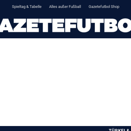
Spieltag & Tabelle
Alles außer Fußball
Gazetefutbol Shop
TÜRKEI &