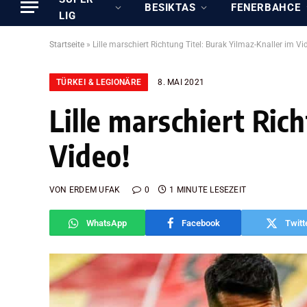
BESIKTAS
FENERBAHCE
LIG
Startseite
»
Lille marschiert Richtung Titel: Burak Yilmaz-Knaller im Vi
TÜRKEI & LEGIONÄRE
8. MAI 2021
Lille marschiert Ric
Video!
VON
ERDEM UFAK
0
1 MINUTE LESEZEIT
WhatsApp
Facebook
Twitt