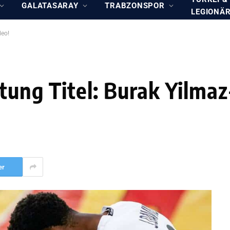
GALATASARAY
TRABZONSPOR
LEGIONÄ
deo!
htung Titel: Burak Yilmaz
er