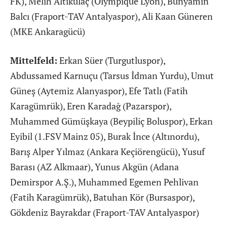
FK), Melih Altıkulaç (Olympique Lyon), Bünyamin
Balcı (Fraport-TAV Antalyaspor), Ali Kaan Güneren
(MKE Ankaragücü)
Mittelfeld:
Erkan Süer (Turgutluspor),
Abdussamed Karnuçu (Tarsus İdman Yurdu), Umut
Güneş (Aytemiz Alanyaspor), Efe Tatlı (Fatih
Karagümrük), Eren Karadağ (Pazarspor),
Muhammed Gümüşkaya (Beypiliç Boluspor), Erkan
Eyibil (1.FSV Mainz 05), Burak İnce (Altınordu),
Barış Alper Yılmaz (Ankara Keçiörengücü), Yusuf
Barası (AZ Alkmaar), Yunus Akgün (Adana
Demirspor A.Ş.), Muhammed Egemen Pehlivan
(Fatih Karagümrük), Batuhan Kör (Bursaspor),
Gökdeniz Bayrakdar (Fraport-TAV Antalyaspor)