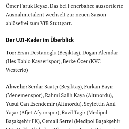
Ömer Faruk Beyaz. Das bei Fenerbahce aussortierte
Ausnahmetalent wechselt zur neuen Saison
ablösefrei zum VfB Stuttgart.
Der U21-Kader im Überblick
Tor:
Ersin Destanoğlu (Beşiktaş), Doğan Alemdar
(Hes Kablo Kayserispor), Berke Özer (KVC
Westerlo)
Abwehr:
Serdar Saatçi (Beşiktaş), Furkan Bayır
(Menemenspor), Rahmi Salih Kaya (Altınordu),
Yusuf Can Esendemir (Altınordu), Seyfettin Anıl
Yaşar (Afjet Afyonspor), Ravil Tagir (Medipol
Başakşehir FK), Cemali Sertel (Medipol Başakşehir