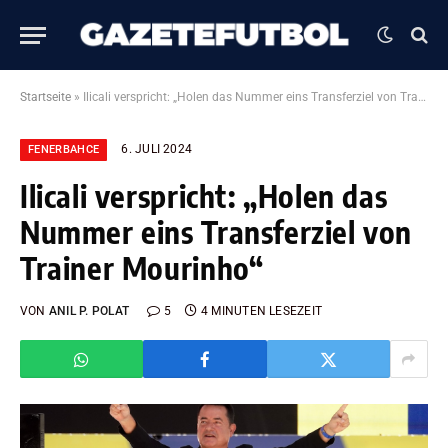
Startseite
»
Ilicali verspricht: „Holen das Nummer eins Transferziel von Trainer Mourinho“
6. JULI 2024
FENERBAHCE
Ilicali verspricht: „Holen das
Nummer eins Transferziel von
Trainer Mourinho“
VON
ANIL P. POLAT
5
4 MINUTEN LESEZEIT