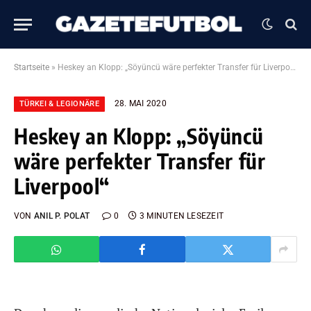
Startseite
»
Heskey an Klopp: „Söyüncü wäre perfekter Transfer für Liverpool“
28. MAI 2020
TÜRKEI & LEGIONÄRE
Heskey an Klopp: „Söyüncü
wäre perfekter Transfer für
Liverpool“
VON
ANIL P. POLAT
0
3 MINUTEN LESEZEIT