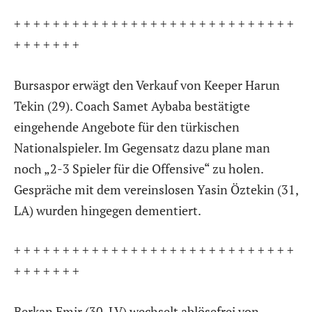
+ + + + + + + + + + + + + + + + + + + + + + + + + + + + +
+ + + + + + +
Bursaspor erwägt den Verkauf von Keeper Harun
Tekin (29). Coach Samet Aybaba bestätigte
eingehende Angebote für den türkischen
Nationalspieler. Im Gegensatz dazu plane man
noch „2-3 Spieler für die Offensive“ zu holen.
Gespräche mit dem vereinslosen Yasin Öztekin (31,
LA) wurden hingegen dementiert.
+ + + + + + + + + + + + + + + + + + + + + + + + + + + + +
+ + + + + + +
Berkan Emir (30, LV) wechselt ablösefrei von