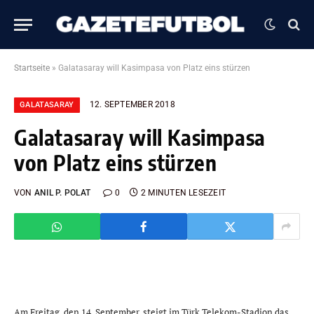
Startseite
»
Galatasaray will Kasimpasa von Platz eins stürzen
12. SEPTEMBER 2018
GALATASARAY
Galatasaray will Kasimpasa
von Platz eins stürzen
VON
ANIL P. POLAT
0
2 MINUTEN LESEZEIT
Am Freitag, den 14. September, steigt im Türk Telekom-Stadion das