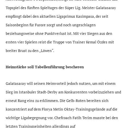
Topspiel des fünften Spieltages der Süper Lig. Meister Galatasaray
empfängt dabei den aktuellen Ligaprimus Kasimpasa, der seit
Saisonbeginn für Furore sorgt und noch ungeschlagen
beziehungsweise ohne Punktverlust ist. Mit vier Siegen aus den
ersten vier Spielen reist die Truppe von Trainer Kemal Özdes mit
breiter Brust zu den „Löwen“.
Heimstärke soll Tabellenführung bescheren
Galatasaray will seinen Heimvorteil jedoch nutzen, um mit einem
Sieg im Istanbuler Stadt-Derby am Konkurrenten vorbeizuziehen und
erneut Rang eins zu erklimmen. Die Gelb-Roten bereiten sich
konzentriert auf dem Florya Metin Oktay-Trainingsgelände auf die
wichtige Ligabegegnung vor. Chefcoach Fatih Terim musste bei den
letzten Trainingseinheiten allerdings auf