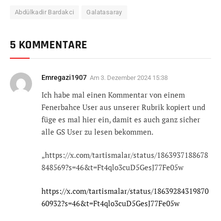
Abdülkadir Bardakci
Galatasaray
5 KOMMENTARE
Emregazi1907
Am
3. Dezember 2024 15:38
Ich habe mal einen Kommentar von einem
Fenerbahce User aus unserer Rubrik kopiert und
füge es mal hier ein, damit es auch ganz sicher
alle GS User zu lesen bekommen.
„https://x.com/tartismalar/status/1863937188678
848569?s=46&t=Ft4qlo3cuD5GesJ77Fe05w
https://x.com/tartismalar/status/18639284319870
60932?s=46&t=Ft4qlo3cuD5GesJ77Fe05w