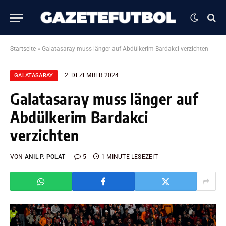
Startseite
»
Galatasaray muss länger auf Abdülkerim Bardakci verzichten
2. DEZEMBER 2024
GALATASARAY
Galatasaray muss länger auf
Abdülkerim Bardakci
verzichten
VON
ANIL P. POLAT
5
1 MINUTE LESEZEIT