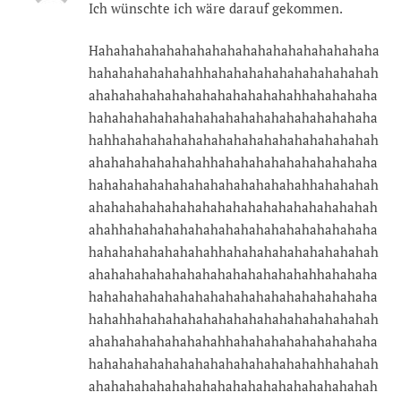
Ich wünschte ich wäre darauf gekommen.
Hahahahahahahahahahahahahahahahahahaha
hahahahahahahahhahahahahahahahahahahah
ahahahahahahahahahahahahahahhahahahaha
hahahahahahahahahahahahahahahahahahaha
hahhahahahahahahahahahahahahahahahahah
ahahahahahahahahhahahahahahahahahahaha
hahahahahahahahahahahahahahahhahahahah
ahahahahahahahahahahahahahahahahahahah
ahahhahahahahahahahahahahahahahahahaha
hahahahahahahahahhahahahahahahahahahah
ahahahahahahahahahahahahahahahhahahaha
hahahahahahahahahahahahahahahahahahaha
hahahhahahahahahahahahahahahahahahahah
ahahahahahahahahahhahahahahahahahahaha
hahahahahahahahahahahahahahahahhahahah
ahahahahahahahahahahahahahahahahahahah