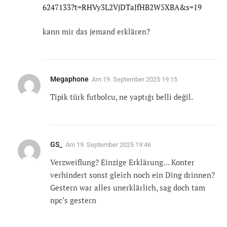
6247133?t=RHVy3L2VjDTaJfHB2W5XBA&s=19
kann mir das jemand erklären?
Megaphone
Am
19. September 2025 19:15
Tipik türk futbolcu, ne yaptığı belli değil.
GS_
Am
19. September 2025 19:46
Verzweiflung? Einzige Erklärung… Konter
verhindert sonst gleich noch ein Ding drinnen?
Gestern war alles unerklärlich, sag doch tam
npc‘s gestern