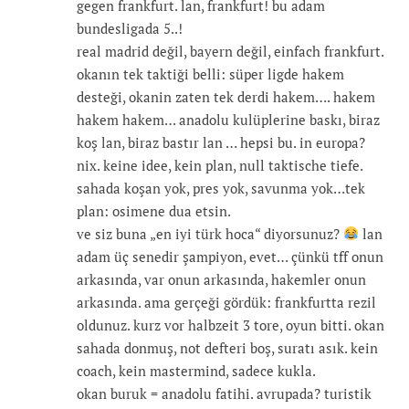
gegen frankfurt. lan, frankfurt! bu adam
bundesligada 5..!
real madrid değil, bayern değil, einfach frankfurt.
okanın tek taktiği belli: süper ligde hakem
desteği, okanin zaten tek derdi hakem…. hakem
hakem hakem… anadolu kulüplerine baskı, biraz
koş lan, biraz bastır lan … hepsi bu. in europa?
nix. keine idee, kein plan, null taktische tiefe.
sahada koşan yok, pres yok, savunma yok…tek
plan: osimene dua etsin.
ve siz buna „en iyi türk hoca“ diyorsunuz?
lan
adam üç senedir şampiyon, evet… çünkü tff onun
arkasında, var onun arkasında, hakemler onun
arkasında. ama gerçeği gördük: frankfurtta rezil
oldunuz. kurz vor halbzeit 3 tore, oyun bitti. okan
sahada donmuş, not defteri boş, suratı asık. kein
coach, kein mastermind, sadece kukla.
okan buruk = anadolu fatihi. avrupada? turistik