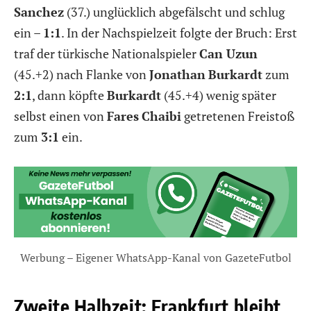
Sanchez
(37.) unglücklich abgefälscht und schlug
ein –
1:1
. In der Nachspielzeit folgte der Bruch: Erst
traf der türkische Nationalspieler
Can Uzun
(45.+2) nach Flanke von
Jonathan
Burkardt
zum
2:1
, dann köpfte
Burkardt
(45.+4) wenig später
selbst einen von
Fares
Chaibi
getretenen Freistoß
zum
3:1
ein.
Werbung – Eigener WhatsApp-Kanal von GazeteFutbol
Zweite Halbzeit: Frankfurt bleibt