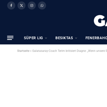
Facebook
X
Instagram
WhatsApp
(Twitter)
SÜPER LIG
BESIKTAS
FENERBAH
Startseite
»
Galatasaray-Coach Terim kritisiert Diagne: „Wenn unsere 