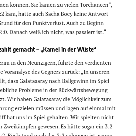
nen können. Sie kamen zu vielen Torchancen“,
 2:2 kam, hatte auch Sacha Boey keine Antwort
Grund für den Punktverlust. Auch zu Beginn
0. Danach weiß ich nicht, was passiert ist.“
zahlt gemacht – „Kamel in der Wüste“
Terim in den Neunzigern, führte den verdienten
e Voranalyse des Gegners zurück: „In unseren
lt, dass Galatasaray nach Ballgewinn im Spiel
erhebliche Probleme in der Rückwärtsbewegung
zt. Wir haben Galatasaray die Möglichkeit zum
ührung erzielen müssen und lagen auf einmal mit
ff hat uns im Spiel gehalten. Wir spielten nicht
en Zweikämpfen gewesen. Es hätte sogar ein 3:2
:2-Rückstand noch das 2:2 gelungen ist, waren