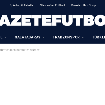
Spieltag & Tabelle
Alles außer Fußball
Gazetefutbol Shop
CE
GALATASARAY
TRABZONSPOR
TÜRKEI
Stürmer doch nur treffen würden“