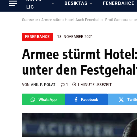
BESIKTAS
FENERBAHCE
LIG
Startseite
»
Armee stürmt Hotel: Auch Fenerbahce-Profi Samatta unte
FENERBAHCE
18. NOVEMBER 2021
Armee stürmt Hotel
unter den Festgeha
VON
ANIL P. POLAT
1
1 MINUTE LESEZEIT
WhatsApp
Facebook
Twitt