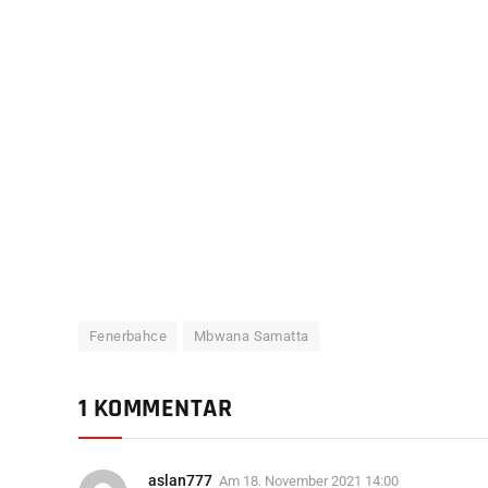
Fenerbahce
Mbwana Samatta
1 KOMMENTAR
aslan777
Am
18. November 2021 14:00