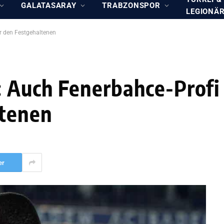
GALATASARAY
TRABZONSPOR
LEGIONÄ
r den Festgehaltenen
: Auch Fenerbahce-Profi
ltenen
er